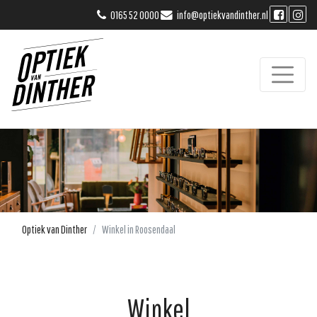
0165 52 0000
info@optiekvandinther.nl
Optiek van Dinther
Winkel in Roosendaal
Winkel